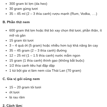
300 gram bì lợn (da heo)
30 gram gừng tươi
35 – 45 ml (2 – 3 thìa canh) rượu mạnh (Rum, Vodka, ….)
B. Phần thịt nem
600 gram thịt lợn hoặc thịt bò xay chọn thịt tươi, phần thăn, ít
mỡ và gân
15 gram tỏi tươi
3 – 4 quả ớt (5 gram) hoặc nhiều hơn tuỳ khả năng ăn cay
35 – 45 gram (2 – 3 thìa canh) đường
12 – 25 ml (1 – 1.5 thìa canh) nước mắm ngon
15 gram (1 thìa canh) thính gạo (không bắt buộc)
1/2 thìa canh tiêu hạt đập dập
1 túi bột gia vị làm nem của Thái Lan (70 gram)
C. Gia vị gói cùng nem
15 – 20 gram tỏi tươi
ớt tươi
lá rau răm
2. Cách làm: