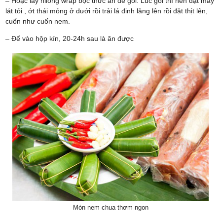
– Hoặc lấy nilong wrap bọc thức ăn để gói. Lúc gói thì nên đặt mấy
lát tỏi , ớt thái mỏng ở dưới rồi trải lá đinh lăng lên rồi đặt thịt lên,
cuốn như cuốn nem.
– Để vào hộp kín, 20-24h sau là ăn được
Món nem chua thơm ngon