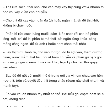
– Thịt rửa sạch, thái nhỏ, cho vào máy xay thịt cùng với 4 nhánh tỏi
bóc vỏ, xay 2 lần cho nhuyễn
– Cho thịt đã xay vào ngăn đá 1h hoặc ngăn mát 5h để thịt khô,
không bị chảy nước
– Phần bì rửa sạch bằng muối, dấm, luộc sạch rồi cạo bỏ phần
lông, mỡ, chỉ để lại phần bì mà thôi, cắt ngắn từng khúc, càng
mỏng càng ngon, để tủ lạnh ( hoặc nem chạo thái nhỏ)
– Lấy thịt từ tủ lạnh ra, cho vào tô trộn, đổ bì sợi vào, thêm đường,
rượu, nước mắm, hạt tiêu, tỏi ớt băm nhuyễn và phần gia vị ở gói
lớn của gói gia vị nem chua của Thái, trộn kỹ cho các thứ quyện
vào nhau.
– Sau đó đổ nốt gói muối nhỏ ở trong gói gia vị nem chua vào hỗn
hợp thịt, trộn và quyết đều thịt trong chậu (đoạn này phải nhanh và
mạnh tay).
– Ép vào khuôn nhanh tay nhất có thể. Bởi nếu gói chậm nem sẽ bị
bở, không dính.