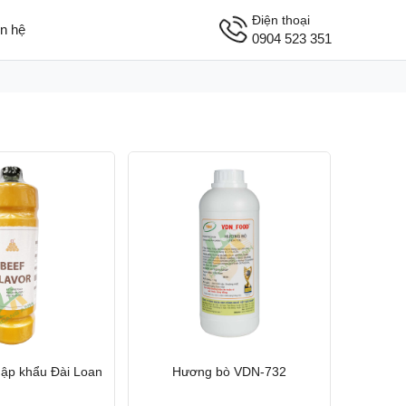
Điện thoại
ên hệ
0904 523 351
ập khẩu Đài Loan
Hương bò VDN-732