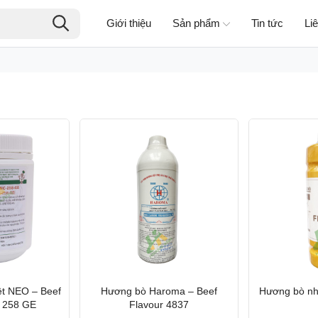
Giới thiệu
Sản phẩm
Tin tức
Li
t NEO – Beef
Hương bò Haroma – Beef
Hương bò nh
r 258 GE
Flavour 4837