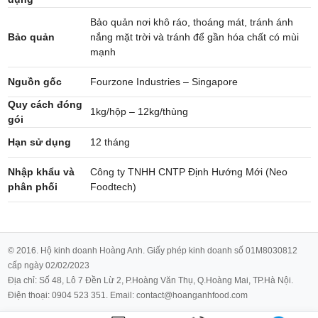
Bảo quản nơi khô ráo, thoáng mát, tránh ánh
Bảo quản
nắng mặt trời và tránh để gần hóa chất có mùi
mạnh
Nguồn gốc
Fourzone Industries – Singapore
Quy cách đóng
1kg/hộp – 12kg/thùng
gói
Hạn sử dụng
12 tháng
Nhập khẩu và
Công ty TNHH CNTP Định Hướng Mới (Neo
phân phối
Foodtech)
© 2016. Hộ kinh doanh Hoàng Anh. Giấy phép kinh doanh số 01M8030812
cấp ngày 02/02/2023
Địa chỉ: Số 48, Lô 7 Đền Lừ 2, P.Hoàng Văn Thụ, Q.Hoàng Mai, TP.Hà Nội.
Điện thoại: 0904 523 351. Email: contact@hoanganhfood.com