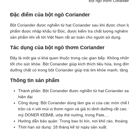
Bột ngò thơm Coriande
Đặc điểm của bột ngò Coriander
Bột Coriander được nghiền từ hạt Coriander sau khi được chọn l
phẩm được nhập khẩu từ Đức, được kiểm tra chất lượng nghiêm 
sản phẩm khi về tới Việt Nam rất an toàn cho người sử dụng.
Tác dụng của bột ngò thơm Coriander
Đây là một gia vị khá quen thuộc trong các gian bếp. Không nh
tốt cho sức khỏe. Bột Coriander giúp kích thích tiêu hóa, long đờ
dưỡng chất có trong bột Coriander giúp trái tim khỏe mạnh, tăng
Thông tin sản phẩm
Thành phần: Bột Coriander được nghiền từ hạt Coriander sa
hiện đại
Công dụng: Bột Coriander dùng làm gia vị của các món chế bi
trộn cà ri với mùi vị thơm ngon và giá trị dinh dưỡng rất cao
mỳ DONER KEBAB, ướp thịt nướng, trong Pate,…
Hướng dẫn bảo quản: Trong bao bì kín, nơi khô ráo, thoáng m
Thời hạn sử dụng: 18 tháng kể từ ngày sản xuất.