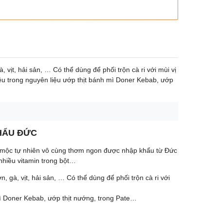
 vịt, hải sản, … Có thể dùng để phối trộn cà ri với mùi vị
iều trong nguyên liệu ướp thịt bánh mì Doner Kebab, ướp
HẨU ĐỨC
hảo mộc tự nhiên vô cùng thơm ngon được nhập khẩu từ Đức
nhiều vitamin trong bột…
, gà, vịt, hải sản, … Có thể dùng để phối trộn cà ri với
mì Doner Kebab, ướp thịt nướng, trong Pate…