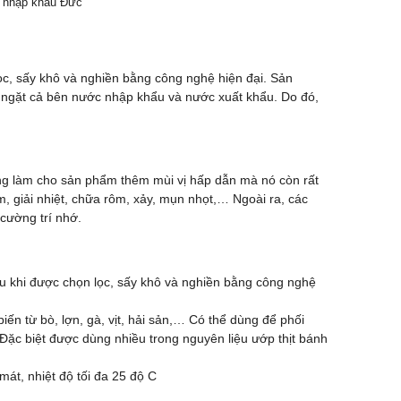
r nhập khẩu Đức
ọc, sấy khô và nghiền bằng công nghệ hiện đại. Sản
ngặt cả bên nước nhập khẩu và nước xuất khẩu. Do đó,
ững làm cho sản phẩm thêm mùi vị hấp dẫn mà nó còn rất
m, giải nhiệt, chữa rôm, xảy, mụn nhọt,… Ngoài ra, các
 cường trí nhớ.
u khi được chọn lọc, sấy khô và nghiền bằng công nghệ
ến từ bò, lợn, gà, vịt, hải sản,… Có thể dùng để phối
. Đặc biệt được dùng nhiều trong nguyên liệu ướp thịt bánh
át, nhiệt độ tối đa 25 độ C