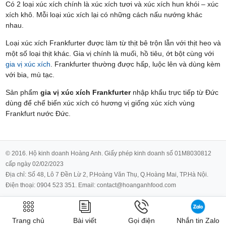
Có 2 loại xúc xích chính là xúc xích tươi và xúc xích hun khói – xúc
xích khô. Mỗi loại xúc xích lại có những cách nấu nướng khác
nhau.
Loại xúc xích Frankfurter được làm từ thịt bê trộn lẫn với thịt heo và
một số loại thịt khác. Gia vị chính là muối, hồ tiêu, ớt bột cùng với
gia vị xúc xích
. Frankfurter thường được hấp, luộc lên và dùng kèm
với bia, mù tạc.
Sản phẩm
gia vị xúc xích Frankfurter
nhập khẩu trực tiếp từ Đức
dùng để chế biến xúc xích có hương vị giống xúc xích vùng
Frankfurt nước Đức.
© 2016. Hộ kinh doanh Hoàng Anh. Giấy phép kinh doanh số 01M8030812
cấp ngày 02/02/2023
Địa chỉ: Số 48, Lô 7 Đền Lừ 2, P.Hoàng Văn Thụ, Q.Hoàng Mai, TP.Hà Nội.
Điện thoại: 0904 523 351. Email: contact@hoanganhfood.com
Trang chủ
Bài viết
Gọi điện
Nhắn tin Zalo