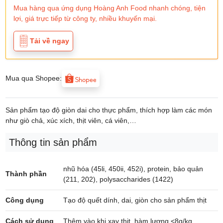
Mua hàng qua ứng dụng Hoàng Anh Food nhanh chóng, tiện
lợi, giá trực tiếp từ công ty, nhiều khuyến mại.
Tải về ngay
Mua qua Shopee:
Sản phẩm tạo độ giòn dai cho thực phẩm, thích hợp làm các món
như giò chả, xúc xích, thịt viên, cá viên,…
Thông tin sản phẩm
nhũ hóa (45li, 450ii, 452i), protein, bảo quản
Thành phần
(211, 202), polysaccharides (1422)
Công dụng
Tạo độ quết dính, dai, giòn cho sản phẩm thịt
Cách sử dụng
Thêm vào khi xay thịt, hàm lượng <8g/kg