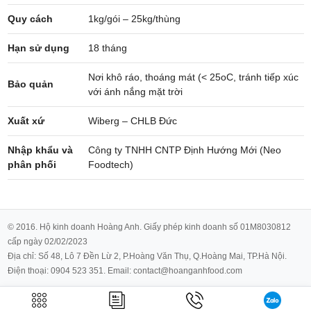
Quy cách
1kg/gói – 25kg/thùng
Hạn sử dụng
18 tháng
Nơi khô ráo, thoáng mát (< 25oC, tránh tiếp xúc
Bảo quản
với ánh nắng mặt trời
Xuất xứ
Wiberg – CHLB Đức
Nhập khẩu và
Công ty TNHH CNTP Định Hướng Mới (Neo
phân phối
Foodtech)
© 2016. Hộ kinh doanh Hoàng Anh. Giấy phép kinh doanh số 01M8030812
cấp ngày 02/02/2023
Địa chỉ: Số 48, Lô 7 Đền Lừ 2, P.Hoàng Văn Thụ, Q.Hoàng Mai, TP.Hà Nội.
Điện thoại: 0904 523 351. Email: contact@hoanganhfood.com