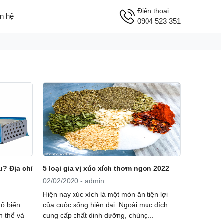
Điện thoại
ên hệ
0904 523 351
u? Địa chỉ
5 loại gia vị xúc xích thơm ngon 2022
02/02/2020 - admin
Hiện nay xúc xích là một món ăn tiện lợi
hổ biến
của cuộc sống hiện đại. Ngoài mục đích
n thể và
cung cấp chất dinh dưỡng, chúng...