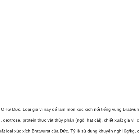
OHG Đức. Loại gia vị này để làm món xúc xích nổi tiếng vùng Bratwur
dextrose, protein thực vật thủy phân (ngô, hạt cải), chiết xuất gia vị,
ất loại xúc xích Bratwurst của Đức. Tỷ lệ sử dụng khuyến nghị 6g/kg, c