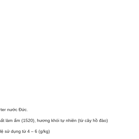
rter nước Đức.
 chất làm ẩm (1520), hương khói tự nhiên (từ cây hồ đào)
lệ sử dụng từ 4 – 6 (g/kg)