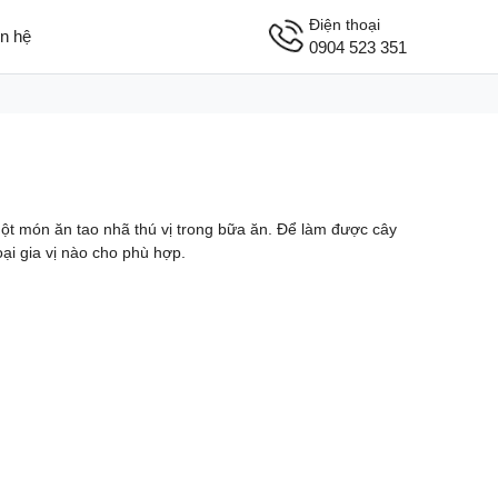
Điện thoại
ên hệ
0904 523 351
một món ăn tao nhã thú vị trong bữa ăn. Để làm được cây
ại gia vị nào cho phù hợp.