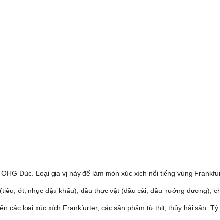
OHG Đức. Loại gia vị này để làm món xúc xích nổi tiếng vùng Frankfu
 vị (tiêu, ớt, nhục đậu khấu), dầu thực vật (dầu cải, dầu hướng dương),
n các loại xúc xích Frankfurter, các sản phẩm từ thịt, thủy hải sản. Tỷ 