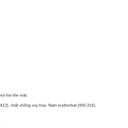
i hơi the mát.
 412), chất chống oxy hóa: Natri erythorbat (INS 316),
t