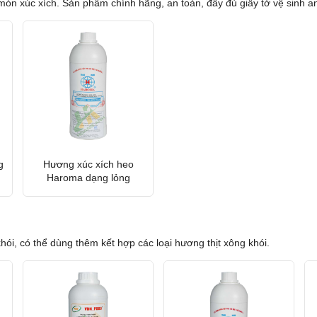
ón xúc xích. Sản phẩm chính hãng, an toàn, đầy đủ giấy tờ vệ sinh a
g
Hương xúc xích heo
Haroma dạng lỏng
i, có thể dùng thêm kết hợp các loại hương thịt xông khói.