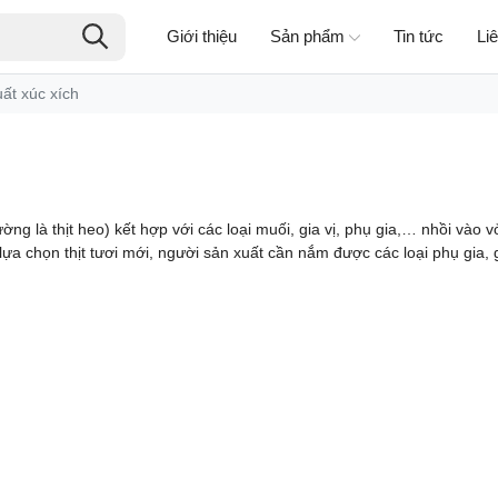
Giới thiệu
Sản phẩm
Tin tức
Li
ất xúc xích
ường là thịt heo) kết hợp với các loại muối, gia vị, phụ gia,… nhồi và
a chọn thịt tươi mới, người sản xuất cần nắm được các loại phụ gia, g