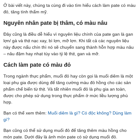
Ở bài viết này, chúng ta cùng đi vào tìm hiểu cách làm pate có màu
đỏ, tăng tính thẩm mỹ.
Nguyên nhân pate bị thâm, có màu nâu
Đây cũng là điều dễ hiểu vì nguyên liệu chính của pate gan là gan
lợn/ gà và thịt nạc xay, bì lợn, mỡ lợn. Khi tất cả các nguyên liệu
này được nấu chín thì nó sẽ chuyển sang thành hỗn hợp màu nâu
– nâu đậm hay nhạt tùy vào tỷ lệ thịt, gan và mỡ.
Cách làm pate có màu đỏ
Trong ngành thực phẩm, muối đỏ hay còn gọi là muối diêm là một
loại phụ gia được dùng để tăng cường màu đỏ hồng cho các sản
phẩm chế biến từ thịt. Và tất nhiên muối đỏ là phụ gia an toàn,
được cho phép sử dụng trong thực phẩm ở mức liều lượng phù
hợp.
Bạn có thể xem thêm:
Muối diêm là gì? Có độc không? Dùng làm
gì?
Bạn cũng có thể sử dụng muối đỏ để tăng thêm màu hồng cho
món pate. Dưới đây là ảnh món pate có sử dụng muối đỏ.